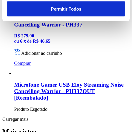
Permitir Todos
Microfone Gamer USB Eloy Streaming Noise
Cancelling Warrior - PH337
R$ 279,90
ou
6 x
de
R$ 46,65
Adicionar ao carrinho
Comprar
Microfone Gamer USB Eloy Streaming Noise
Cancelling Warrior - PH337OUT
[Reembalado]
Produto Esgotado
Carregar mais
Mais vistos