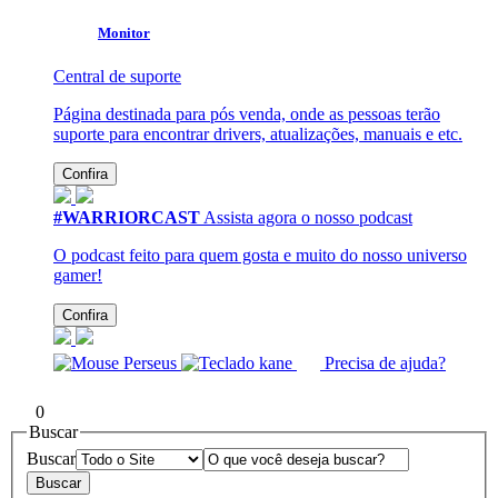
Monitor
Central de suporte
Página destinada para pós venda, onde as pessoas terão
suporte para encontrar drivers, atualizações, manuais e etc.
Confira
#WARRIORCAST
Assista agora o nosso podcast
O podcast feito para quem gosta e muito do nosso universo
gamer!
Confira
Precisa de ajuda?
0
Buscar
Buscar