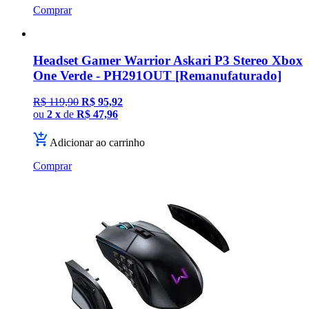
Comprar
Headset Gamer Warrior Askari P3 Stereo Xbox
One Verde - PH291OUT [Remanufaturado]
R$ 119,90
R$ 95,92
ou
2 x
de
R$ 47,96
Adicionar ao carrinho
Comprar