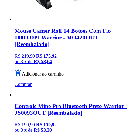
Mouse Gamer Rolf 14 Botões Com Fio
10000DPI Warrior - MO420OUT
[Reembalado]
R$ 219,90
R$ 175,92
ou
3 x
de
R$ 58,64
Adicionar ao carrinho
Comprar
Controle Mine Pro Bluetooth Preto Warrior -
JS0093OUT [Reembalado]
R$ 199,90
R$ 159,92
ou
3 x
de
R$ 53,30