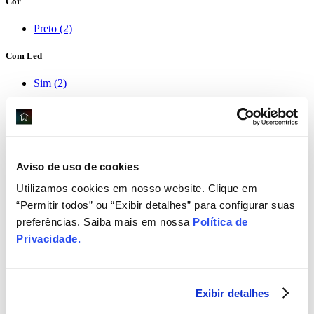
Cor
Preto (2)
Com Led
Sim (2)
Microfone
Produtos encontrados:
2
Resultado da Pesquisa por:
em
2 ms
Aviso de uso de cookies
Ordenar por:
Utilizamos cookies em nosso website. Clique em
Itens por página:
“Permitir todos” ou “Exibir detalhes” para configurar suas
preferências. Saiba mais em nossa
Política de
Produtos selecionados para comparar:
0
Comparar
Privacidade
.
primeiro
anterior
1
Exibir detalhes
próximo
último