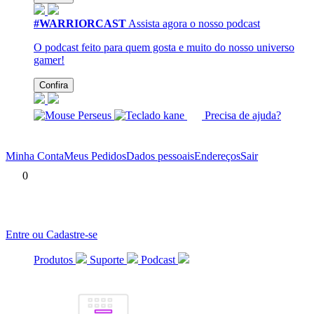
#WARRIORCAST
Assista agora o nosso podcast
O podcast feito para quem gosta e muito do nosso universo
gamer!
Confira
Precisa de ajuda?
Minha Conta
Meus Pedidos
Dados pessoais
Endereços
Sair
0
Entre ou Cadastre-se
Produtos
Suporte
Podcast