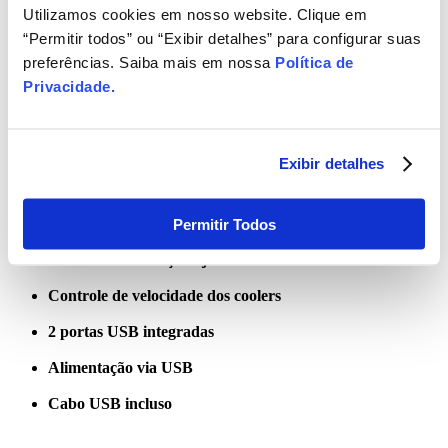
dispositivos.
Utilizamos cookies em nosso website. Clique em
“Permitir todos” ou “Exibir detalhes” para configurar suas
Diferenciais do Produto:
preferências. Saiba mais em nossa
Política de
Privacidade
.
Compatível com notebooks de 9” a 17”
Exibir detalhes
2 ventiladores silenciosos de 125 mm
Iluminação LED verde gamer
Permitir Todos
4 níveis de inclinação ajustáveis
Controle de velocidade dos coolers
2 portas USB integradas
Alimentação via USB
Cabo USB incluso