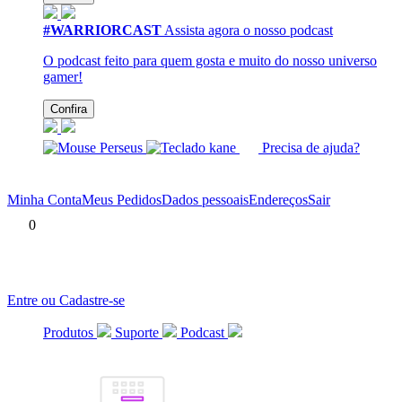
#WARRIORCAST
Assista agora o nosso podcast
O podcast feito para quem gosta e muito do nosso universo
gamer!
Confira
Precisa de ajuda?
Minha Conta
Meus Pedidos
Dados pessoais
Endereços
Sair
0
Entre ou Cadastre-se
Produtos
Suporte
Podcast