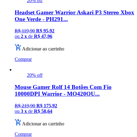
20% off
Headset Gamer Warrior Askari P3 Stereo Xbox
One Verde - PH291...
R$ 119,90
R$ 95,92
ou
2 x
de
R$ 47,96
Adicionar ao carrinho
Comprar
20% off
Mouse Gamer Rolf 14 Botões Com Fio
10000DPI Warrior - MO420OU...
R$ 219,90
R$ 175,92
ou
3 x
de
R$ 58,64
Adicionar ao carrinho
Comprar