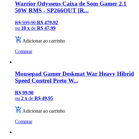
Warrior Odysseus Caixa de Som Gamer 2.1
50W RMS - SP266OUT [R...
R$ 599,90
R$ 479,92
ou
10 x
de
R$ 47,99
Adicionar ao carrinho
Comprar
Mousepad Gamer Deskmat War Heavy Hibrid
Speed Control Preto W...
R$ 99,90
ou
2 x
de
R$ 49,95
Adicionar ao carrinho
Comprar