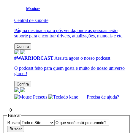
Monitor
Central de suporte
Página destinada para pós venda, onde as pessoas terão
suporte para encontrar drivers, atualizações, manuais e etc.
Confira
#WARRIORCAST
Assista agora o nosso podcast
O podcast feito para quem gosta e muito do nosso universo
gamer!
Confira
Precisa de ajuda?
0
Buscar
Buscar