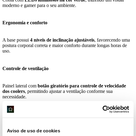
moderno e gamer para o seu ambiente.
Ergonomia e conforto
A base possui
4 níveis de inclinação ajustáveis
, favorecendo uma
postura corporal correta e maior conforto durante longas horas de
uso.
Controle de ventilação
Painel lateral com
botão giratório para controle de velocidade
dos coolers
, permitindo ajustar a ventilação conforme sua
necessidade.
Conectividade prática
Aviso de uso de cookies
Conta com
2 portas USB
para facilitar a conexão de outros