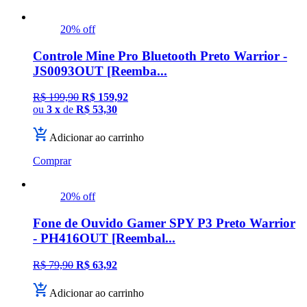
20% off
Controle Mine Pro Bluetooth Preto Warrior -
JS0093OUT [Reemba...
R$ 199,90
R$ 159,92
ou
3 x
de
R$ 53,30
Adicionar ao carrinho
Comprar
20% off
Fone de Ouvido Gamer SPY P3 Preto Warrior
- PH416OUT [Reembal...
R$ 79,90
R$ 63,92
Adicionar ao carrinho