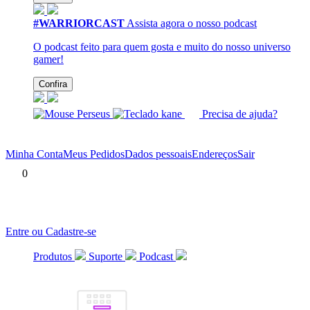
#WARRIORCAST
Assista agora o nosso podcast
O podcast feito para quem gosta e muito do nosso universo
gamer!
Confira
Precisa de ajuda?
Minha Conta
Meus Pedidos
Dados pessoais
Endereços
Sair
0
Entre ou Cadastre-se
Produtos
Suporte
Podcast