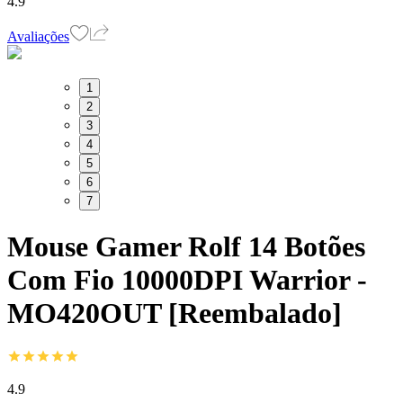
4.9
Avaliações
1
2
3
4
5
6
7
Mouse Gamer Rolf 14 Botões
Com Fio 10000DPI Warrior -
MO420OUT [Reembalado]
4.9