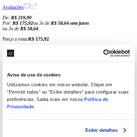
Avaliações
De:
R$ 219,90
Por:
R$ 175,92
ou
3
x
de
R$ 58,64
sem juros
ou
3
x
de
R$ 58,64
Preço a vista:
R$ 175,92
Economia de
R$ 43,98
Opções de pagamento
Comprar
Adicionar ao carrinho
Aviso de uso de cookies
Consulte frete e prazos de entrega
Utilizamos cookies em nosso website. Clique em
Não sei meu CEP
Consultar
“Permitir todos” ou “Exibir detalhes” para configurar suas
Consulte frete e prazos de entrega
Consultar
preferências. Saiba mais em nossa
Política de
Não sei meu CEP
Privacidade
.
Calcule o valor do frete e prazo de entrega para a sua região
warrior
Exibir detalhes