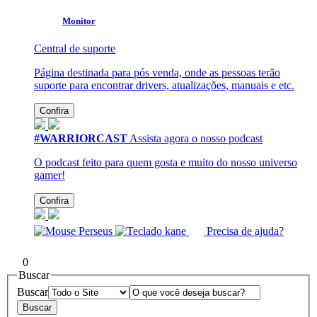
Monitor
Central de suporte
Página destinada para pós venda, onde as pessoas terão
suporte para encontrar drivers, atualizações, manuais e etc.
Confira
#WARRIORCAST
Assista agora o nosso podcast
O podcast feito para quem gosta e muito do nosso universo
gamer!
Confira
Precisa de ajuda?
0
Buscar
Buscar