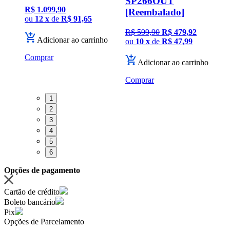
SP266OUT
R$ 1.099,90
[Reembalado]
ou
12 x
de
R$ 91,65
R
R$ 599,90
R$ 479,92
nho
Adicionar ao carrinho
ou
10 x
de
R$ 47,99
Comprar
Adicionar ao carrinho
C
Comprar
1
2
3
4
5
6
Opções de pagamento
Cartão de crédito
Boleto bancário
Pix
Opções de Parcelamento