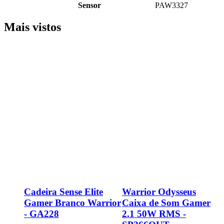
Sensor
PAW3327
Mais vistos
o
Cadeira Sense Elite
Warrior Odysseus
Gamer Branco Warrior
Caixa de Som Gamer
- GA228
2.1 50W RMS -