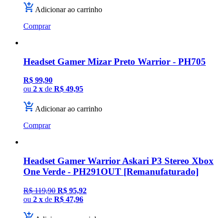
Adicionar ao carrinho
Comprar
Headset Gamer Mizar Preto Warrior - PH705
R$ 99,90
ou
2 x
de
R$ 49,95
Adicionar ao carrinho
Comprar
Headset Gamer Warrior Askari P3 Stereo Xbox
One Verde - PH291OUT [Remanufaturado]
R$ 119,90
R$ 95,92
ou
2 x
de
R$ 47,96