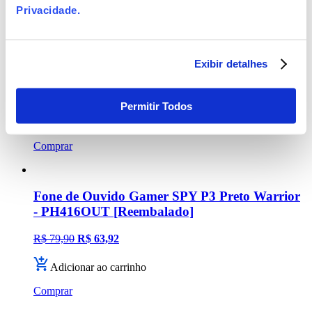
Privacidade
.
Headset Gamer Warrior Askari P3 Stereo Xbox
One Verde - PH291OUT [Remanufaturado]
Exibir detalhes
R$ 119,90
R$ 95,92
ou
2 x
de
R$ 47,96
Permitir Todos
Adicionar ao carrinho
Comprar
Fone de Ouvido Gamer SPY P3 Preto Warrior
- PH416OUT [Reembalado]
R$ 79,90
R$ 63,92
Adicionar ao carrinho
Comprar