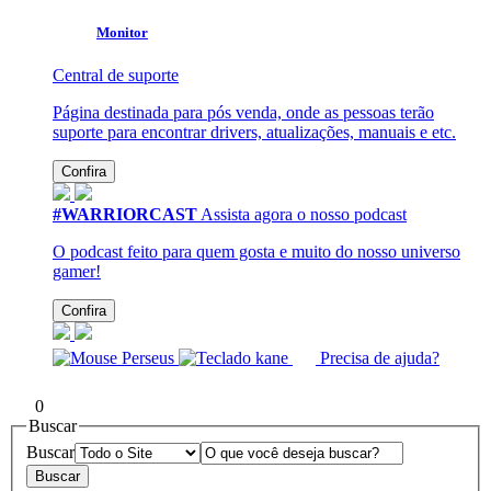
Monitor
Central de suporte
Página destinada para pós venda, onde as pessoas terão
suporte para encontrar drivers, atualizações, manuais e etc.
Confira
#WARRIORCAST
Assista agora o nosso podcast
O podcast feito para quem gosta e muito do nosso universo
gamer!
Confira
Precisa de ajuda?
0
Buscar
Buscar