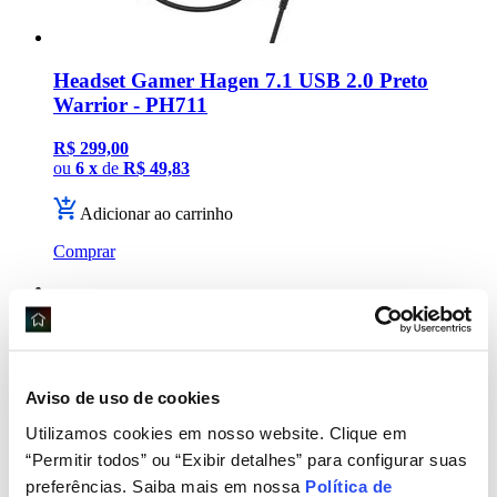
Headset Gamer Hagen 7.1 USB 2.0 Preto
Warrior - PH711
R$ 299,00
ou
6 x
de
R$ 49,83
Adicionar ao carrinho
Comprar
Headset Gamer Mizar Preto Warrior - PH705
R$ 99,90
ou
2 x
de
R$ 49,95
Aviso de uso de cookies
Utilizamos cookies em nosso website. Clique em
Adicionar ao carrinho
“Permitir todos” ou “Exibir detalhes” para configurar suas
Comprar
preferências. Saiba mais em nossa
Política de