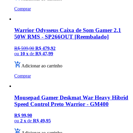
Comprar
Warrior Odysseus Caixa de Som Gamer 2.1
50W RMS - SP266OUT [Reembalado]
R$ 599,90
R$ 479,92
ou
10 x
de
R$ 47,99
Adicionar ao carrinho
Comprar
Mousepad Gamer Deskmat War Heavy Hibrid
Speed Control Preto Warrior - GM400
R$ 99,90
ou
2 x
de
R$ 49,95
Adicionar ao carrinho