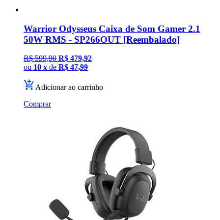
Warrior Odysseus Caixa de Som Gamer 2.1
50W RMS - SP266OUT [Reembalado]
R$ 599,90
R$ 479,92
ou
10 x
de
R$ 47,99
Adicionar ao carrinho
Comprar