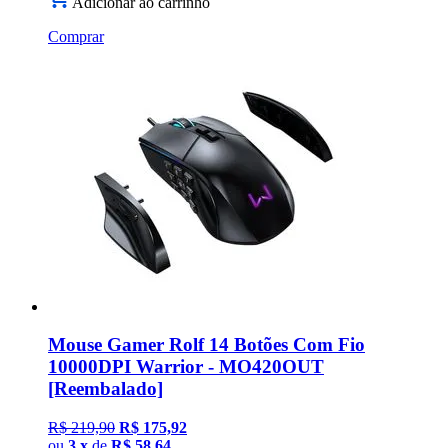
Adicionar ao carrinho
Comprar
Mouse Gamer Rolf 14 Botões Com Fio
10000DPI Warrior - MO420OUT
[Reembalado]
R$ 219,90
R$ 175,92
ou
3 x
de
R$ 58,64