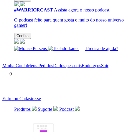
#WARRIORCAST
Assista agora o nosso podcast
O podcast feito para quem gosta e muito do nosso universo
gamer!
Confira
Precisa de ajuda?
Minha Conta
Meus Pedidos
Dados pessoais
Endereços
Sair
0
Entre ou Cadastre-se
Produtos
Suporte
Podcast