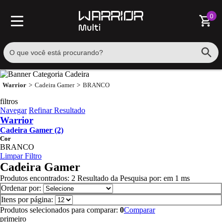
0
Warrior
Cadeira Gamer
BRANCO
filtros
Navegar
Refinar Resultado
Warrior
Cadeira Gamer (2)
Cor
BRANCO
Limpar Filtro
Cadeira Gamer
Produtos encontrados:
2
Resultado da Pesquisa por:
em
1 ms
Ordenar por:
Itens por página:
Produtos selecionados para comparar:
0
Comparar
primeiro