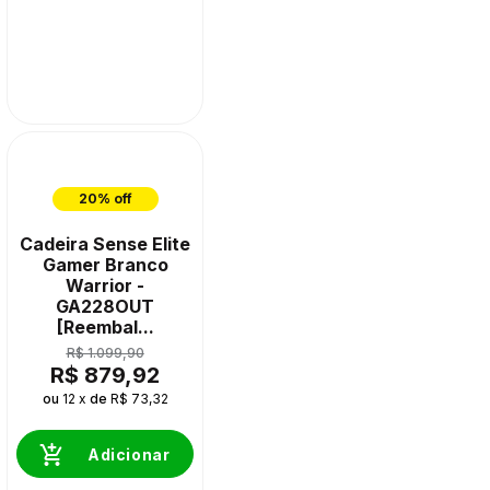
20% off
Cadeira Sense Elite
Gamer Branco
Warrior -
GA228OUT
[Reembal...
R$ 1.099,90
R$ 879,92
ou
12 x
de
R$ 73,32