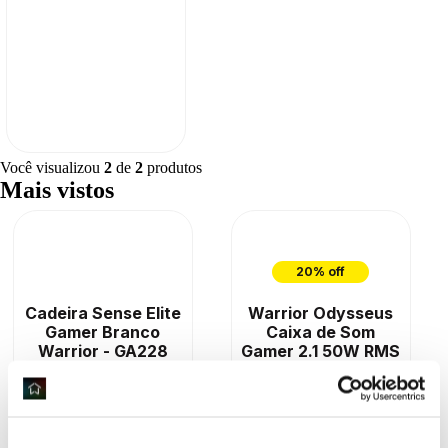
Você visualizou
2
de
2
produtos
Mais vistos
20% off
Cadeira Sense Elite
Warrior Odysseus
Gamer Branco
Caixa de Som
Warrior - GA228
Gamer 2.1 50W RMS
- SP266OUT [R...
R$ 1.099,90
R$ 599,90
R$ 479,92
ou
12 x
de
R$ 91,65