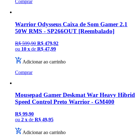
Comprar
Warrior Odysseus Caixa de Som Gamer 2.1
50W RMS - SP266OUT [Reembalado]
R$ 599,90
R$ 479,92
ou
10 x
de
R$ 47,99
Adicionar ao carrinho
Comprar
Mousepad Gamer Deskmat War Heavy Hibrid
Speed Control Preto Warrior - GM400
R$ 99,90
ou
2 x
de
R$ 49,95
Adicionar ao carrinho