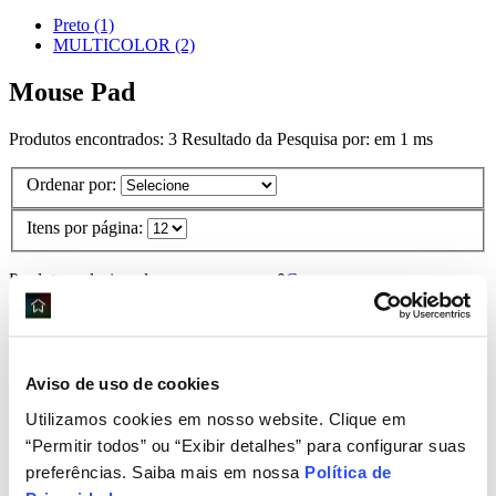
Preto (1)
MULTICOLOR (2)
Mouse Pad
Produtos encontrados:
3
Resultado da Pesquisa por:
em
1 ms
Ordenar por:
Itens por página:
Produtos selecionados para comparar:
0
Comparar
primeiro
anterior
1
próximo
Aviso de uso de cookies
último
Utilizamos cookies em nosso website. Clique em
“Permitir todos” ou “Exibir detalhes” para configurar suas
preferências. Saiba mais em nossa
Política de
Mousepad Gamer Deskmat War Heavy Hibrid