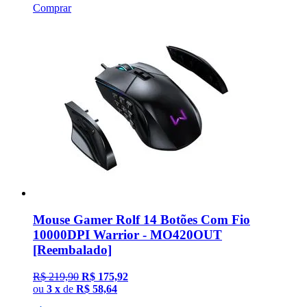
Comprar
Mouse Gamer Rolf 14 Botões Com Fio
10000DPI Warrior - MO420OUT
[Reembalado]
R$ 219,90
R$ 175,92
ou
3 x
de
R$ 58,64