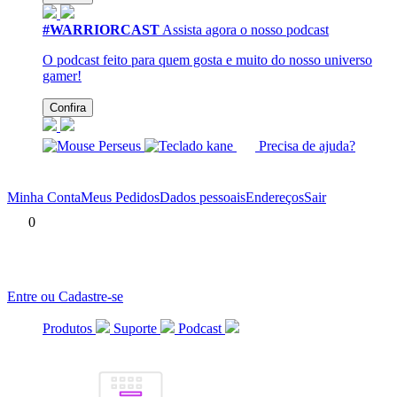
#WARRIORCAST
Assista agora o nosso podcast
O podcast feito para quem gosta e muito do nosso universo
gamer!
Confira
Precisa de ajuda?
Minha Conta
Meus Pedidos
Dados pessoais
Endereços
Sair
0
Entre ou Cadastre-se
Produtos
Suporte
Podcast