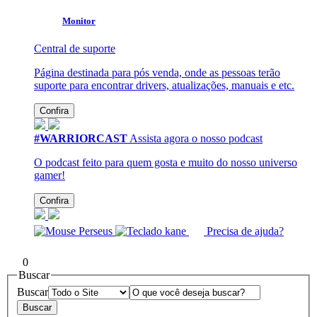
Monitor
Central de suporte
Página destinada para pós venda, onde as pessoas terão
suporte para encontrar drivers, atualizações, manuais e etc.
Confira
#WARRIORCAST
Assista agora o nosso podcast
O podcast feito para quem gosta e muito do nosso universo
gamer!
Confira
Precisa de ajuda?
0
Buscar
Buscar